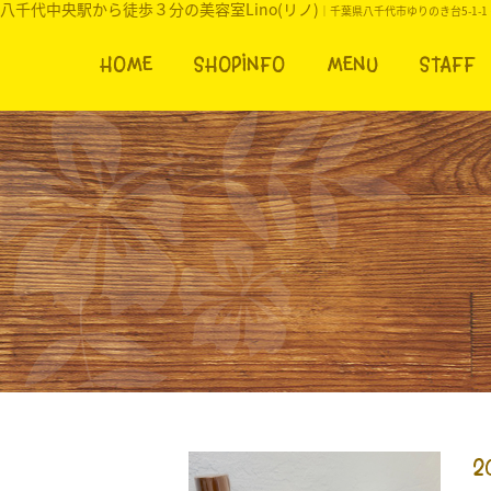
八千代中央駅から徒歩３分の美容室Lino(リノ)
｜千葉県八千代市ゆりのき台5-1-1
HOME
SHOPINFO
MENU
STAFF
2