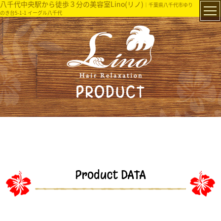
八千代中央駅から徒歩３分の美容室Lino(リノ)
｜千葉県八千代市ゆり
のき台5-1-1 イーグル八千代
PRODUCT
Product DATA